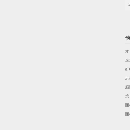
他
オ
企
好
志
服
第
面
面