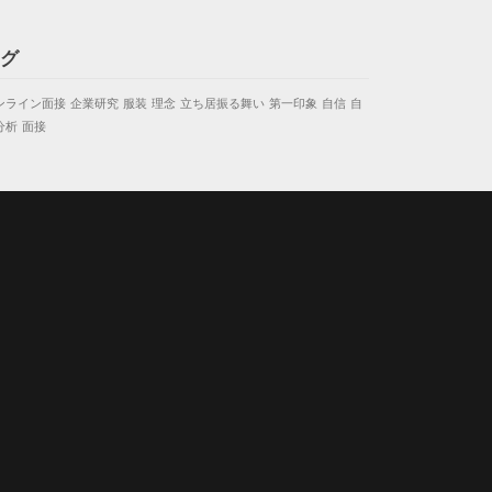
グ
ンライン面接
企業研究
服装
理念
立ち居振る舞い
第一印象
自信
自
分析
面接