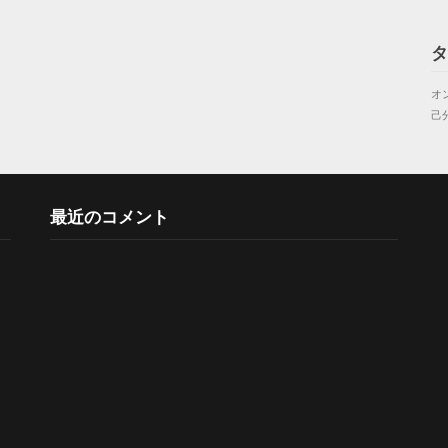
タ
オ
己
最近のコメント